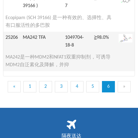
39166 )
7
Ecopipam (SCH 39166) 是一种有效的、选择性、具
有口服活性的多巴胺
25206
MA242 TFA
1049704-
≧98.0%
18-8
MA242是一种MDM2和NFAT1双重抑制剂，可诱导
MDM2自泛素化及降解，并抑
«
1
2
3
4
5
6
»
隔夜送达