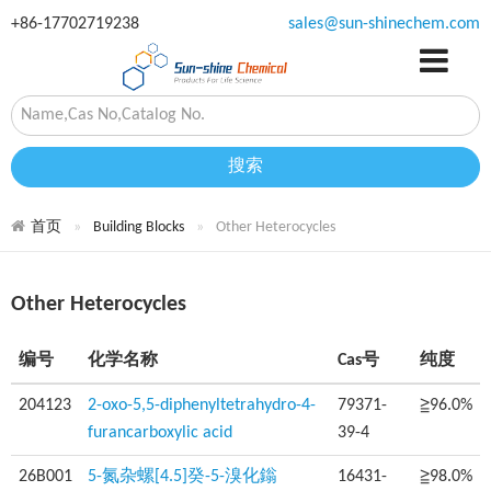
+86-17702719238
sales@sun-shinechem.com
搜索
首页
Building Blocks
Other Heterocycles
Other Heterocycles
编号
化学名称
Cas号
纯度
204123
2-oxo-5,5-diphenyltetrahydro-4-
79371-
≧96.0%
furancarboxylic acid
39-4
26B001
5-氮杂螺[4.5]癸-5-溴化鎓
16431-
≧98.0%