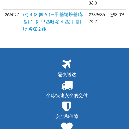
36-0
26A027
(R)-4-(3-氟-5-(三甲基锡烷基)苯
2289636-
≧98.0%
基)-1-((3-甲基吡啶-4-基)甲基)
79-7
吡咯烷-2-酮
隔夜送达
全球快速安全的交付
安全和保障